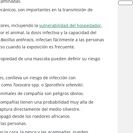
ntaminadas.
ecánicos, son importantes en la transmisión de
tores, incluyendo la
vulnerabilidad del hospedador
,
 el animal, la dosis infectiva y la capacidad del
o
Bacillus anthracis
, infectan fácilmente a las personas
so cuando la exposición es frecuente.
 propiedad de una mascota pueden definir su riesgo
les, conlleva un riesgo de infección con
o, como
Toxocara
spp. o
Sporothrix schenckii
.
e animales de compañía son peligros obvios.
compañía) tienen una probabilidad muy alta de
aptura directamente del medio silvestre.
ropagó desde los roedores africanos
 las personas.
omo la caza, la pesca y las acampadas, pueden