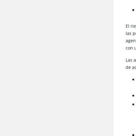
El r
las p
agen
con 
Las 
de ad