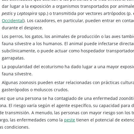
dar lugar a la exposición a organismos transportados por animales 
pestis
y
Leptospira
spp.) o transmitida por vectores artrópodos (p. 
Occidental
). Los cazadores, en particular, pueden entrar en cont
durante el despiece.
Los perros, los gatos, los animales de producción o las aves tam
fauna silvestre a los humanos. El animal puede infectarse directa
subclínicamente, o puede actuar como hospedador transportador
garrapatas.
La popularidad del ecoturismo ha dado lugar a una mayor exposi
fauna silvestre.
Algunas zoonosis pueden estar relacionadas con prácticas cultur
gasterópodos o moluscos crudos.
vez que una persona se ha contagiado de una enfermedad zoonótic
ona. El riesgo varía según el agente específico, su capacidad para
 de transmisión. A menudo, las personas con mayor riesgo son los tr
rgo, las enfermedades como la
peste
tienen el potencial de exte
as condiciones.