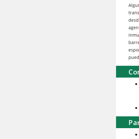
Algu
tran
desd
agen
inmu
barr
espo
pued
Co
Pa