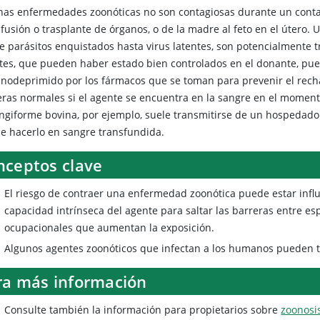
nas enfermedades zoonóticas no son contagiosas durante un conta
sfusión o trasplante de órganos, o de la madre al feto en el útero.
e parásitos enquistados hasta virus latentes, son potencialmente tr
tes, que pueden haber estado bien controlados en el donante, pued
nodeprimido por los fármacos que se toman para prevenir el recha
eras normales si el agente se encuentra en la sangre en el momento
ngiforme bovina, por ejemplo, suele transmitirse de un hospedador 
e hacerlo en sangre transfundida.
nceptos clave
El riesgo de contraer una enfermedad zoonótica puede estar infl
capacidad intrínseca del agente para saltar las barreras entre esp
ocupacionales que aumentan la exposición.
Algunos agentes zoonóticos que infectan a los humanos pueden t
ra más información
Consulte también la información para propietarios sobre
zoonosi