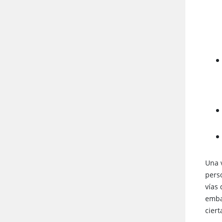
Una 
pers
vías
emba
ciert