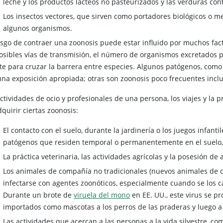
leche y los productos lácteos no pasteurizados y las verduras co
Los insectos vectores, que sirven como portadores biológicos o m
algunos organismos.
iesgo de contraer una zoonosis puede estar influido por muchos fac
osibles vías de transmisión, el número de organismos excretados por
te para cruzar la barrera entre especies. Algunos patógenos, com
una exposición apropiada; otras son zoonosis poco frecuentes inclu
actividades de ocio y profesionales de una persona, los viajes y la
quirir ciertas zoonosis:
El contacto con el suelo, durante la jardinería o los juegos infanti
patógenos que residen temporal o permanentemente en el suel
La práctica veterinaria, las actividades agrícolas y la posesión d
Los animales de compañía no tradicionales (nuevos animales de 
infectarse con agentes zoonóticos, especialmente cuando se los c
Durante un brote de
viruela del mono
en EE. UU., este virus se p
importados como mascotas a los perros de las praderas y luego a
Las actividades que acercan a las personas a la vida silvestre, c