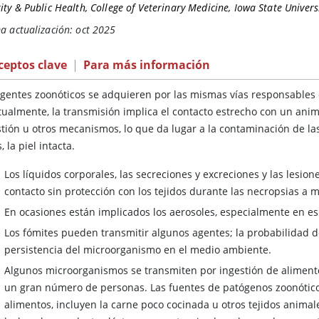
ity & Public Health, College of Veterinary Medicine, Iowa State Univers
a actualización: oct 2025
ceptos clave
|
Para más información
agentes zoonóticos se adquieren por las mismas vías responsables 
ualmente, la transmisión implica el contacto estrecho con un animal
stión u otros mecanismos, lo que da lugar a la contaminación de l
, la piel intacta.
Los líquidos corporales, las secreciones y excreciones y las lesion
contacto sin protección con los tejidos durante las necropsias a 
En ocasiones están implicados los aerosoles, especialmente en es
Los fómites pueden transmitir algunos agentes; la probabilidad de
persistencia del microorganismo en el medio ambiente.
Algunos microorganismos se transmiten por ingestión de aliment
un gran número de personas. Las fuentes de patógenos zoonótico
alimentos, incluyen la carne poco cocinada u otros tejidos animale