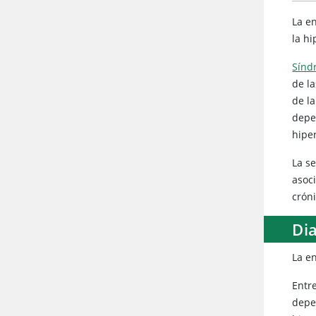
La e
la h
Sínd
de l
de l
depe
hipe
La s
asoc
crón
Di
La e
Entr
depen