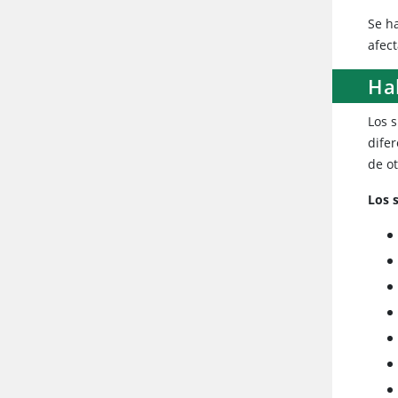
Se h
afec
Ha
Los 
dife
de ot
Los 