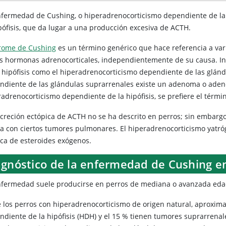
nfermedad de Cushing, o hiperadrenocorticismo dependiente de la
ipófisis, que da lugar a una producción excesiva de ACTH.
rome de Cushing
es un término genérico que hace referencia a va
as hormonas adrenocorticales, independientemente de su causa. In
a hipófisis como el hiperadrenocorticismo dependiente de las glán
ndiente de las glándulas suprarrenales existe un adenoma o ade
radrenocorticismo dependiente de la hipófisis, se prefiere el tér
ecreción ectópica de ACTH no se ha descrito en perros; sin embargo
ia con ciertos tumores pulmonares. El hiperadrenocorticismo yatróg
ica de esteroides exógenos.
agnóstico de la enfermedad de Cushing e
nfermedad suele producirse en perros de mediana o avanzada edad
e los perros con hiperadrenocorticismo de origen natural, aproxi
diente de la hipófisis (HDH) y el 15 % tienen tumores suprarrenale