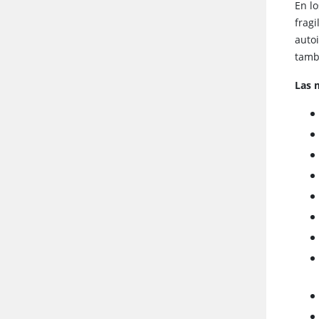
En l
frag
autoi
tamb
Las 