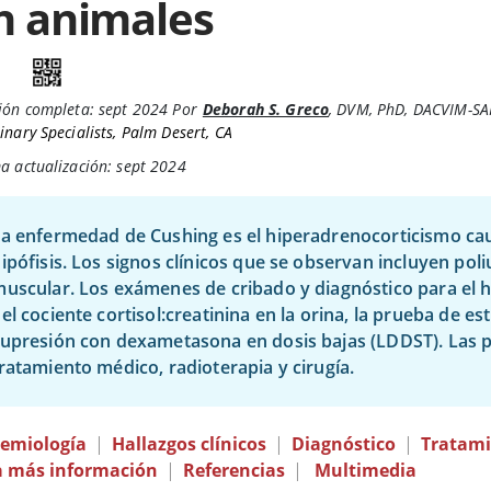
n animales
ión completa:
sept 2024
Por
Deborah S. Greco
,
DVM, PhD, DACVIM-SA
inary Specialists, Palm Desert, CA
a actualización: sept 2024
a enfermedad de Cushing es el hiperadrenocorticismo ca
ipófisis. Los signos clínicos que se observan incluyen poliu
uscular. Los exámenes de cribado y diagnóstico para el 
el cociente cortisol:creatinina en la orina, la prueba de 
upresión con dexametasona en dosis bajas (LDDST). Las po
ratamiento médico, radioterapia y cirugía.
demiología
|
Hallazgos clínicos
|
Diagnóstico
|
Tratami
a más información
|
Referencias
|
Multimedia