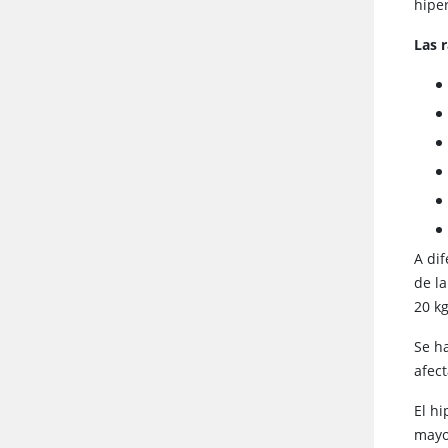
hipe
Las 
A di
de l
20 k
Se h
afect
El h
mayo