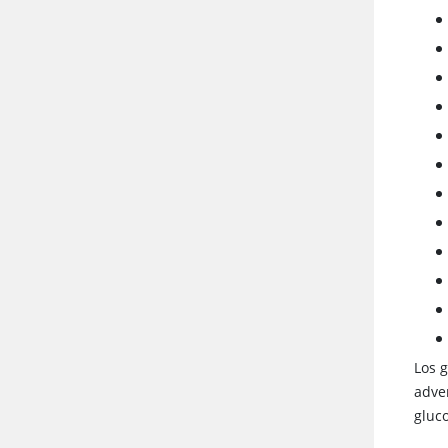
Los g
adve
gluc