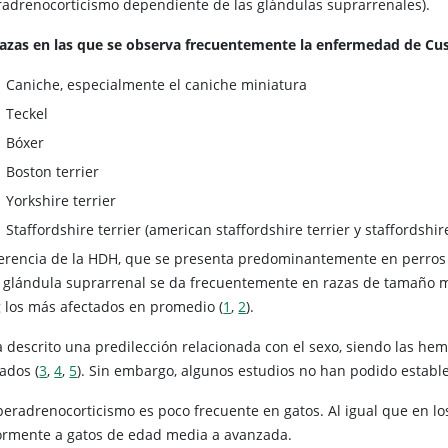
radrenocorticismo dependiente de las glándulas suprarrenales).
razas en las que se observa frecuentemente la enfermedad de Cush
Caniche, especialmente el caniche miniatura
Teckel
Bóxer
Boston terrier
Yorkshire terrier
Staffordshire terrier (american staffordshire terrier y staffordshire
ferencia de la HDH, que se presenta predominantemente en perros
a glándula suprarrenal se da frecuentemente en razas de tamaño m
g los más afectados en promedio (
1
,
2
).
a descrito una predilección relacionada con el sexo, siendo las h
ados (
3
,
4
,
5
). Sin embargo, algunos estudios no han podido estable
iperadrenocorticismo es poco frecuente en gatos. Al igual que en lo
rmente a gatos de edad media a avanzada.