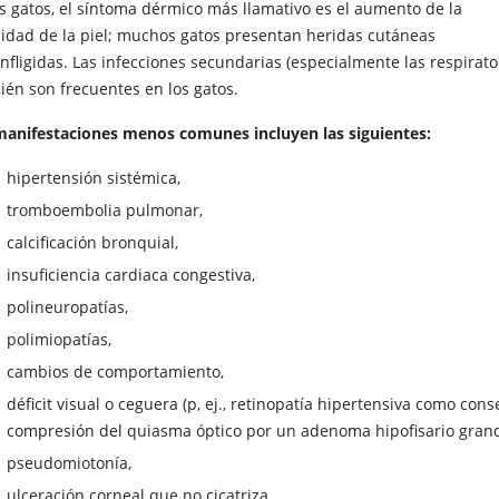
os gatos, el síntoma dérmico más llamativo es el aumento de la
ilidad de la piel; muchos gatos presentan heridas cutáneas
nfligidas. Las infecciones secundarias (especialmente las respirato
ién son frecuentes en los gatos.
manifestaciones menos comunes incluyen las siguientes:
hipertensión sistémica,
tromboembolia pulmonar,
calcificación bronquial,
insuficiencia cardiaca congestiva,
polineuropatías,
polimiopatías,
cambios de comportamiento,
déficit visual o ceguera (p, ej., retinopatía hipertensiva como co
compresión del quiasma óptico por un adenoma hipofisario gra
pseudomiotonía,
ulceración corneal que no cicatriza,