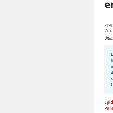
e
Revis
Veter
Últim
L
h
m
d
s
t
Epi
Par