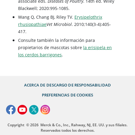
associate eds.
Diseases of Poultry
. 14th ed. Wiley
Blackwell; 2020:995-1085.
Wang Q, Chang BJ, Riley TV.
Erysipelothrix
rhusiopathiae
Vet Microbiol
. 2010;140(3-4):405-
417.
Consulte también la información para
propietarios de mascotas sobre
la erisipela en
los cerdos barrigones
.
ACERCA DE
DESCARGO DE RESPONSABILIDAD
PREFERENCIAS DE COOKIES
Copyright
© 2026
Merck & Co., Inc., Rahway, NJ, EE. UU. y sus filiales.
Reservados todos los derechos.