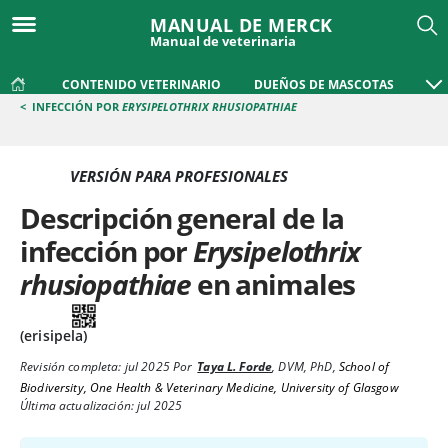
MANUAL DE MERCK
Manual de veterinaria
CONTENIDO VETERINARIO
DUEÑOS DE MASCOTAS
<
INFECCIÓN POR
ERYSIPELOTHRIX RHUSIOPATHIAE
VERSIÓN PARA PROFESIONALES
Descripción general de la
infección por
Erysipelothrix
rhusiopathiae
en animales
(erisipela)
Revisión completa:
jul 2025
Por
Taya L. Forde
,
DVM, PhD
,
School of
Biodiversity, One Health & Veterinary Medicine, University of Glasgow
Última actualización: jul 2025