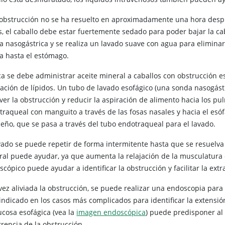
a obstrucción no se ha resuelto en aproximadamente una hora despu
s, el caballo debe estar fuertemente sedado para poder bajar la ca
a nasogástrica y se realiza un lavado suave con agua para eliminar 
a hasta el estómago.
a se debe administrar aceite mineral a caballos con obstrucción e
ración de lípidos. Un tubo de lavado esofágico (una sonda nasogást
lver la obstrucción y reducir la aspiración de alimento hacia los 
traqueal con manguito a través de las fosas nasales y hacia el esó
eño, que se pasa a través del tubo endotraqueal para el lavado.
vado se puede repetir de forma intermitente hasta que se resuelva l
ral puede ayudar, ya que aumenta la relajación de la musculatura es
scópico puede ayudar a identificar la obstrucción y facilitar la ex
vez aliviada la obstrucción, se puede realizar una endoscopia par
indicado en los casos más complicados para identificar la extensión
ucosa esofágica (vea la
imagen endoscópica
) puede predisponer al 
rrencia de la obstrucción.