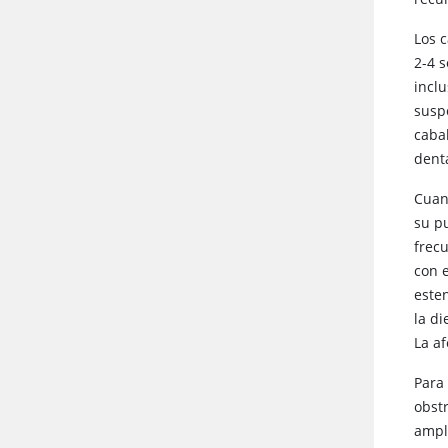
Los c
2-4 
inclu
susp
caba
dent
Cuan
su p
frec
con 
este
la di
La a
Para
obst
ampli