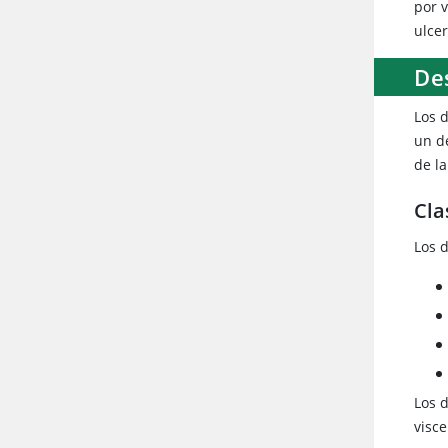
por v
ulce
Des
Los 
un d
de la
Cla
Los 
Los d
visce