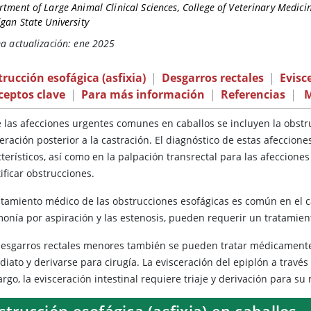
tment of Large Animal Clinical Sciences, College of Veterinary Medicin
gan State University
a actualización: ene 2025
rucción esofágica (asfixia)
|
Desgarros rectales
|
Evisc
ceptos clave
|
Para más información
|
Referencias
|
M
 las afecciones urgentes comunes en caballos se incluyen la obstru
eración posterior a la castración. El diagnóstico de estas afeccion
terísticos, así como en la palpación transrectal para las afeccione
ificar obstrucciones.
ratamiento médico de las obstrucciones esofágicas es común en el 
onía por aspiración y las estenosis, pueden requerir un tratamient
desgarros rectales menores también se pueden tratar médicamente,
iato y derivarse para cirugía. La evisceración del epiplón a través 
go, la evisceración intestinal requiere triaje y derivación para su
trucción esofágica (asfixia) en caballos