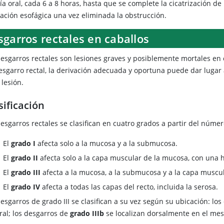
ía oral, cada 6 a 8 horas, hasta que se complete la cicatrización de 
ración esofágica una vez eliminada la obstrucción.
garros rectales en caballos
desgarros rectales son lesiones graves y posiblemente mortales en c
esgarro rectal, la derivación adecuada y oportuna puede dar lugar
 lesión.
sificación
desgarros rectales se clasifican en cuatro grados a partir del núme
El
grado I
afecta solo a la mucosa y a la submucosa.
El
grado II
afecta solo a la capa muscular de la mucosa, con una
El
grado III
afecta a la mucosa, a la submucosa y a la capa muscula
El
grado IV
afecta a todas las capas del recto, incluida la serosa.
esgarros de grado III se clasifican a su vez según su ubicación: lo
ral; los desgarros de
grado IIIb
se localizan dorsalmente en el mese