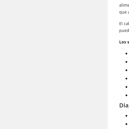
alim
que 
El ca
pued
Los s
Dia