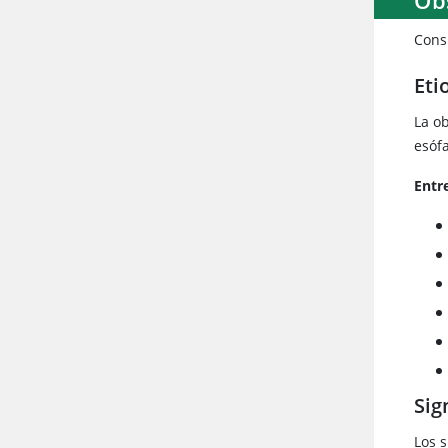
Cons
Eti
La o
esófa
Entr
Sig
Los s