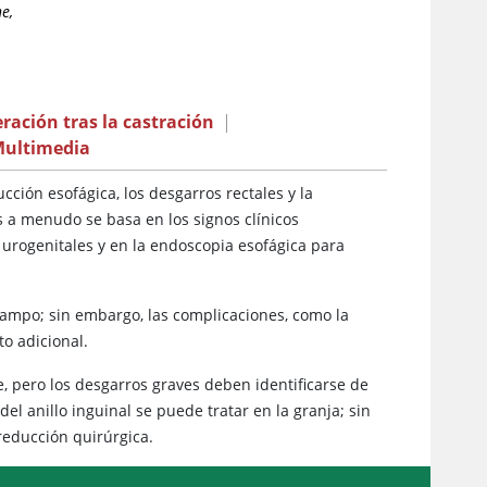
e,
eración tras la castración
|
ultimedia
cción esofágica, los desgarros rectales y la
es a menudo se basa en los signos clínicos
s urogenitales y en la endoscopia esofágica para
campo; sin embargo, las complicaciones, como la
o adicional.
 pero los desgarros graves deben identificarse de
del anillo inguinal se puede tratar en la granja; sin
 reducción quirúrgica.