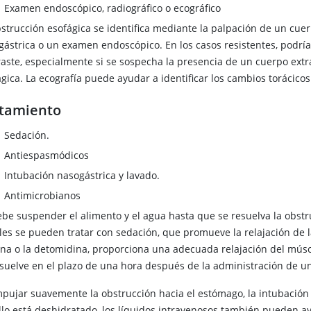
Examen endoscópico, radiográfico o ecográfico
bstrucción esofágica se identifica mediante la palpación de un cuer
gástrica o un examen endoscópico. En los casos resistentes, podría
raste, especialmente si se sospecha la presencia de un cuerpo extra
gica. La ecografía puede ayudar a identificar los cambios torácico
tamiento
Sedación.
Antiespasmódicos
Intubación nasogástrica y lavado.
Antimicrobianos
ebe suspender el alimento y el agua hasta que se resuelva la obstr
les se pueden tratar con sedación, que promueve la relajación de l
zina o la detomidina, proporciona una adecuada relajación del mús
esuelve en el plazo de una hora después de la administración de u
mpujar suavemente la obstrucción hacia el estómago, la intubación 
llo está deshidratado, los líquidos intravenosos también pueden ay