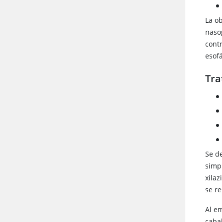
La o
naso
cont
esofá
Tra
Se d
simp
xila
se r
Al e
caba