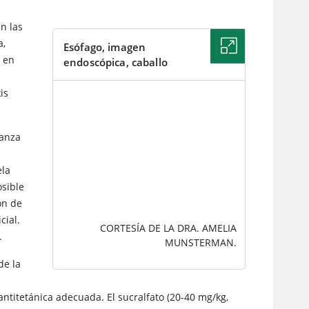
n las
a,
Esófago, imagen
o en
endoscópica, caballo
is
IMAGEN
canza
ela
osible
ón de
cial.
CORTESÍA DE LA DRA. AMELIA
.
MUNSTERMAN.
de la
antitetánica adecuada. El sucralfato (20-40 mg/kg,