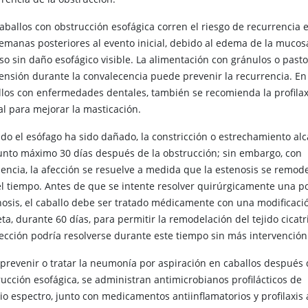
aballos con obstrucción esofágica corren el riesgo de recurrencia e
semanas posteriores al evento inicial, debido al edema de la mucos
so sin daño esofágico visible. La alimentación con gránulos o past
ensión durante la convalecencia puede prevenir la recurrencia. En
llos con enfermedades dentales, también se recomienda la profilax
al para mejorar la masticación.
do el esófago ha sido dañado, la constricción o estrechamiento al
unto máximo 30 días después de la obstrucción; sin embargo, con
uencia, la afección se resuelve a medida que la estenosis se remod
el tiempo. Antes de que se intente resolver quirúrgicamente una p
nosis, el caballo debe ser tratado médicamente con una modificaci
eta, durante 60 días, para permitir la remodelación del tejido cicatri
fección podría resolverse durante este tiempo sin más intervención
 prevenir o tratar la neumonía por aspiración en caballos después 
rucción esofágica, se administran antimicrobianos profilácticos de
o espectro, junto con medicamentos antiinflamatorios y profilaxis 