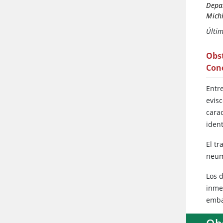
Depar
Michi
Últim
Obst
Con
Entre
evisc
carac
ident
El t
neum
Los 
inmed
embar
Obs