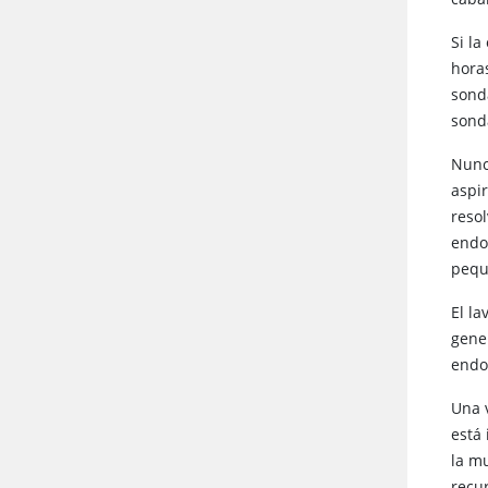
Si l
hora
sond
sond
Nunc
aspi
reso
endo
pequ
El la
gene
endo
Una 
está 
la m
recu