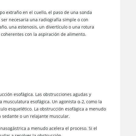
po extraño en el cuello, el paso de una sonda
 ser necesaria una radiografía simple o con
ño, una estenosis, un divertículo o una rotura
s coherentes con la aspiración de alimento.
ucción esofágica. Las obstrucciones agudas y
a musculatura esofágica. Un agonista α-2, como la
culo esquelético. La obstrucción esofágica a menudo
n sedante o un relajante muscular.
nasogástrica a menudo acelera el proceso. Si el
udar a resolver la obstrucción.